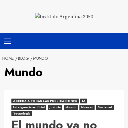
Skip
to
content
Primary
Menu
HOME
BLOG
MUNDO
Mundo
ACCEDA A TODAS LAS PUBLICACIONES
IA
Inteligencia artificial
Justicia
Mundo
Nuevas
Sociedad
Tecnología
El mundo ya no